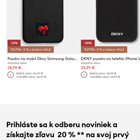
-12%
-30%
*EXTRA -5 % s kódom: SALE
*EXTRA -5 % s kódom: SALE
Puzdro na mobil Dkny Samsung Galaxy S25
Aktuálna cena:
Aktuálna cena:
28,99 €
33,99 €
Bežná cena:
46,99 €
Bežná cena:
48,99 €
Najnižšia cena:
32,99 €
Najnižšia cena:
48,99 €
Prihláste sa k odberu noviniek a
získajte zľavu
20 %
** na svoj prvý