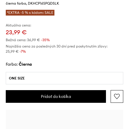
čierna farba, DKHCP16SPQDSLK
*EXTRA -5 % s kódom: SALE
Aktuálna cena:
23,99 €
Bežná cena:
36,99 €
-35%
Najnižšia cena za posledných 30 dní pred poskytnutím zľavy:
25,99 €
 -7%
Farba:
čierna
ONE SIZE
Pridať do košíka