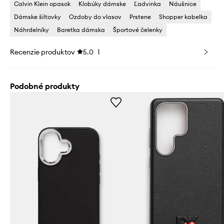
Calvin Klein opasok
Klobúky dámske
Ľadvinka
Náušnice
Dámske šiltovky
Ozdoby do vlasov
Prstene
Shopper kabelka
Náhrdelníky
Baretka dámska
Športové čelenky
Recenzie produktov
5.0
1
Podobné produkty