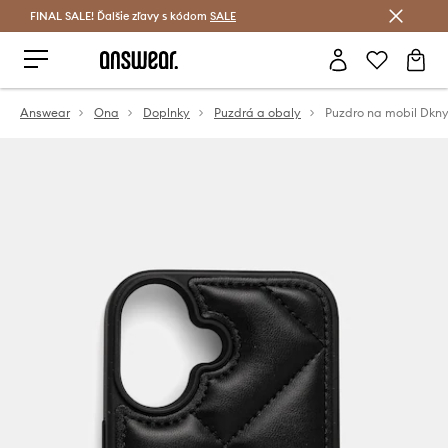
FINAL SALE! Ďalšie zľavy s kódom
Šetrite s Answear Club >
SALE
Answear
Ona
Doplnky
Puzdrá a obaly