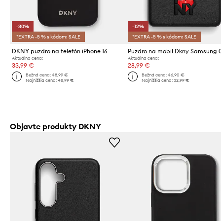
-30%
-12%
*EXTRA -5 % s kódom: SALE
*EXTRA -5 % s kódom: SALE
DKNY puzdro na telefón iPhone 16
Aktuálna cena:
Aktuálna cena:
33,99 €
28,99 €
Bežná cena:
48,99 €
Bežná cena:
46,90 €
Najnižšia cena:
48,99 €
Najnižšia cena:
32,99 €
Objavte produkty DKNY