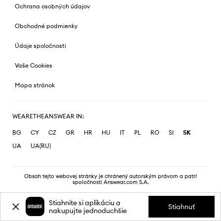
Ochrana osobných údajov
Obchodné podmienky
Údaje spoločnosti
Vaše Cookies
Mapa stránok
WEARETHEANSWEAR IN:
BG
CY
CZ
GR
HR
HU
IT
PL
RO
SI
SK
UA
UA(RU)
Obsah tejto webovej stránky je chránený autorským právom a patrí
spoločnosti Answear.com S.A.
Stiahnite si aplikáciu a
Stiahnuť
nakupujte jednoduchšie