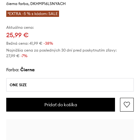
čierna farba, DKHMP16LSNYACH
*EXTRA -5 % s kódom: SALE
Aktuálna cena:
25,99 €
Bežná cena:
41,99 €
-38%
Najnižšia cena za posledných 30 dní pred poskytnutím zľavy:
27,99 €
 -7%
Farba:
čierna
ONE SIZE
Pridať do košíka