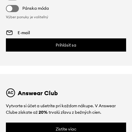
Pánska móda
Výber ponuky je voliteľný
Prihlásiť sa
Answear Club
Vytvorte si účet a ušetrite pri každom nákupe. V Answear
Clube získate až
20%
trvalú zľavu z bežných cien.
Zistite viac