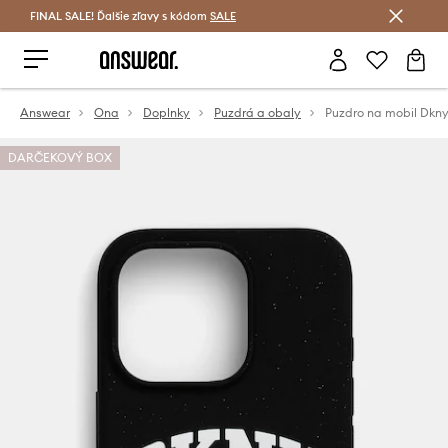
FINAL SALE! Ďalšie zľavy s kódom
Šetrite s Answear Club >
SALE
Answear
Ona
Doplnky
Puzdrá a obaly
DARČEKOVÝ BOX