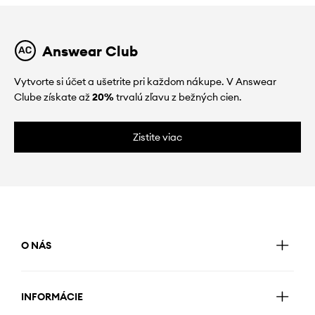
Answear Club
Vytvorte si účet a ušetrite pri každom nákupe. V Answear
Clube získate až
20%
trvalú zľavu z bežných cien.
Zistite viac
O NÁS
INFORMÁCIE