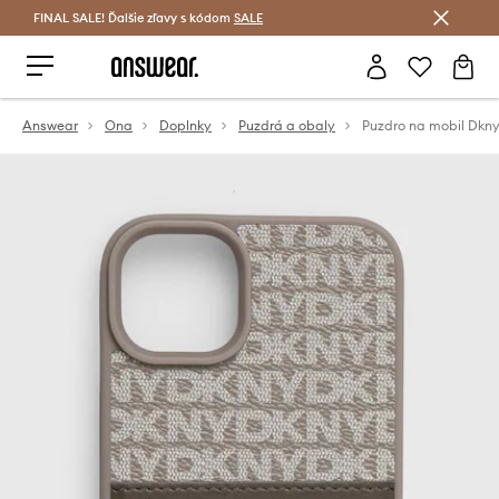
FINAL SALE! Ďalšie zľavy s kódom
Šetrite s Answear Club >
SALE
Answear
Ona
Doplnky
Puzdrá a obaly