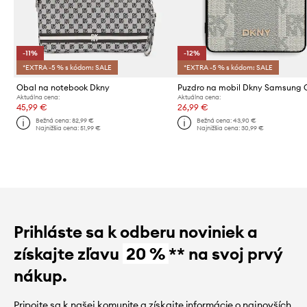
-11%
-12%
*EXTRA -5 % s kódom: SALE
*EXTRA -5 % s kódom: SALE
Obal na notebook Dkny
Aktuálna cena:
Aktuálna cena:
45,99 €
26,99 €
Bežná cena:
82,99 €
Bežná cena:
43,90 €
Najnižšia cena:
51,99 €
Najnižšia cena:
30,99 €
Prihláste sa k odberu noviniek a
získajte zľavu
20 %
** na svoj prvý
nákup.
Pripojte sa k našej komunite a získajte informácie o najnovších