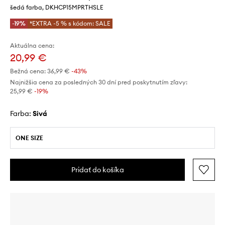
šedá farba, DKHCP15MPRTHSLE
-19%
*EXTRA -5 % s kódom: SALE
Aktuálna cena:
20,99 €
Bežná cena:
36,99 €
-43%
Najnižšia cena za posledných 30 dní pred poskytnutím zľavy:
25,99 €
 -19%
Farba:
sivá
ONE SIZE
Pridať do košíka