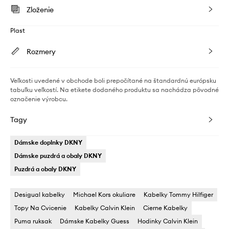
Zloženie
Plast
Rozmery
Veľkosti uvedené v obchode boli prepočítané na štandardnú európsku
tabuľku veľkostí. Na etikete dodaného produktu sa nachádza pôvodné
označenie výrobcu.
Tagy
Dámske doplnky DKNY
Dámske puzdrá a obaly DKNY
Puzdrá a obaly DKNY
Desigual kabelky
Michael Kors okuliare
Kabelky Tommy Hilfiger
Topy Na Cvicenie
Kabelky Calvin Klein
Cierne Kabelky
Puma ruksak
Dámske Kabelky Guess
Hodinky Calvin Klein