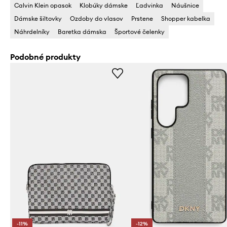
Calvin Klein opasok
Klobúky dámske
Ľadvinka
Náušnice
Dámske šiltovky
Ozdoby do vlasov
Prstene
Shopper kabelka
Náhrdelníky
Baretka dámska
Športové čelenky
Podobné produkty
-11%
-12%