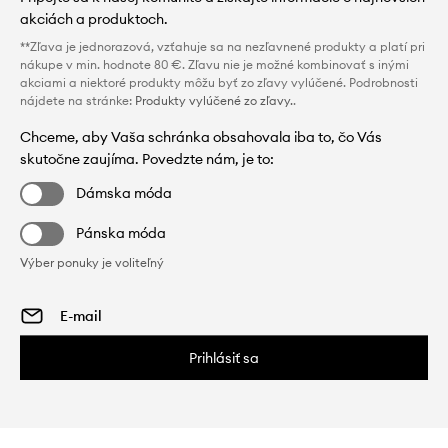
akciách a produktoch.
**Zľava je jednorazová, vzťahuje sa na nezľavnené produkty a platí pri
nákupe v min. hodnote 80 €. Zľavu nie je možné kombinovať s inými
akciami a niektoré produkty môžu byť zo zľavy vylúčené. Podrobnosti
nájdete na stránke:
Produkty vylúčené zo zľavy.
.
Chceme, aby Vaša schránka obsahovala iba to, čo Vás
skutočne zaujíma. Povedzte nám, je to:
Dámska móda
Pánska móda
Výber ponuky je voliteľný
Prihlásiť sa