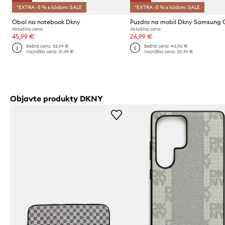
*EXTRA -5 % s kódom: SALE
*EXTRA -5 % s kódom: SALE
Obal na notebook Dkny
Aktuálna cena:
Aktuálna cena:
45,99 €
26,99 €
Bežná cena:
82,99 €
Bežná cena:
43,90 €
Najnižšia cena:
51,99 €
Najnižšia cena:
30,99 €
Objavte produkty DKNY