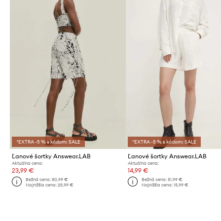
*EXTRA -5 % s kódom: SALE
*EXTRA -5 % s kódom: SALE
Ľanové šortky Answear.LAB
Ľanové šortky Answear.LAB
Aktuálna cena:
Aktuálna cena:
23,99 €
14,99 €
Bežná cena:
80,99 €
Bežná cena:
51,99 €
Najnižšia cena:
25,99 €
Najnižšia cena:
15,99 €