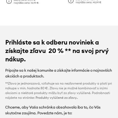
Najnižšia cena:
48,99 €
Najnižšia cena:
15,99 €
Prihláste sa k odberu noviniek a
získajte zľavu
20 %
** na svoj prvý
nákup.
Pripojte sa k našej komunite a získajte informácie o najnovších
akciách a produktoch.
**Zľava je jednorazová, vzťahuje sa na nezľavnené produkty a platí pri
nákupe v min. hodnote 80 €. Zľavu nie je možné kombinovať s inými
akciami a niektoré produkty môžu byť zo zľavy vylúčené. Podrobnosti
nájdete na stránke:
Produkty vylúčené zo zľavy.
.
Chceme, aby Vaša schránka obsahovala iba to, čo Vás
skutočne zaujíma. Povedzte nám, je to: