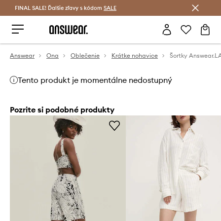
FINAL SALE! Ďalšie zľavy s kódom
Šetrite s Answear Club >
SALE
Answear
Ona
Oblečenie
Krátke nohavice
Šortky Answear.L
Tento produkt je momentálne nedostupný
Pozrite si podobné produkty