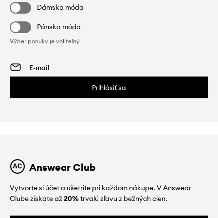
Dámska móda
Pánska móda
Výber ponuky je voliteľný
Prihlásiť sa
Answear Club
Vytvorte si účet a ušetrite pri každom nákupe. V Answear
Clube získate až
20%
trvalú zľavu z bežných cien.