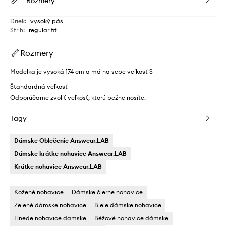
Rozmery
Driek
:
vysoký pás
Strih
:
regular fit
Rozmery
Modelka je vysoká 174 cm a má na sebe veľkosť S
Štandardná veľkosť
Odporúčame zvoliť veľkosť, ktorú bežne nosíte.
Tagy
Dámske Oblečenie Answear.LAB
Dámske krátke nohavice Answear.LAB
Krátke nohavice Answear.LAB
Kožené nohavice
Dámske čierne nohavice
Zelené dámske nohavice
Biele dámske nohavice
Hnede nohavice damske
Béžové nohavice dámske