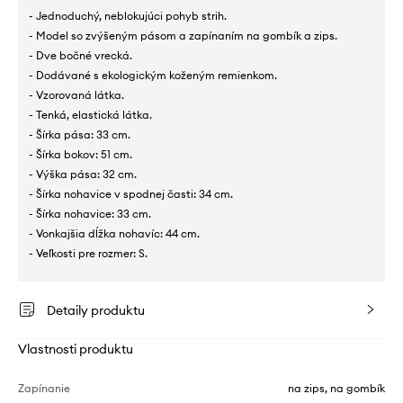
- Jednoduchý, neblokujúci pohyb strih.
- Model so zvýšeným pásom a zapínaním na gombík a zips.
- Dve bočné vrecká.
- Dodávané s ekologickým koženým remienkom.
- Vzorovaná látka.
- Tenká, elastická látka.
- Šírka pása: 33 cm.
- Šírka bokov: 51 cm.
- Výška pása: 32 cm.
- Šírka nohavice v spodnej časti: 34 cm.
- Šírka nohavice: 33 cm.
- Vonkajšia dĺžka nohavíc: 44 cm.
- Veľkosti pre rozmer: S.
Detaily produktu
Vlastnosti produktu
Zapínanie
na zips, na gombík