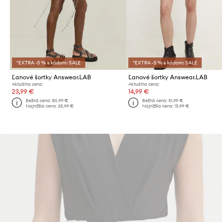
*EXTRA -5 % s kódom: SALE
*EXTRA -5 % s kódom: SALE
Ľanové šortky Answear.LAB
Ľanové šortky Answear.LAB
Aktuálna cena:
Aktuálna cena:
23,99 €
14,99 €
Bežná cena:
80,99 €
Bežná cena:
51,99 €
Najnižšia cena:
25,99 €
Najnižšia cena:
15,99 €