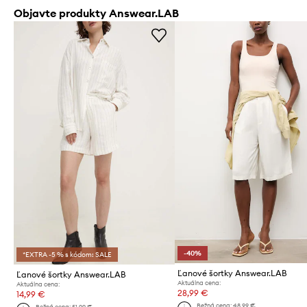
Objavte produkty Answear.LAB
-40%
*EXTRA -5 % s kódom: SALE
Ľanové šortky Answear.LAB
Ľanové šortky Answear.LAB
Aktuálna cena:
Aktuálna cena:
28,99 €
14,99 €
Bežná cena:
48,99 €
Bežná cena:
51,99 €