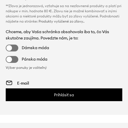
**Zľava je jednorazová, vzťahuje sa na nezľavnené produkty a platí pri
nákupe v min. hodnote 80 €. Zľavu nie je možné kombinovať s inými
akciami a niektoré produkty môžu byť zo zľavy vylúčené. Podrobnosti
nájdete na stránke:
Produkty vylúčené zo zľavy.
.
Chceme, aby Vaša schránka obsahovala iba to, čo Vás
skutočne zaujíma. Povedzte nám, je to:
Dámska móda
Pánska móda
Výber ponuky je voliteľný
Prihlásiť sa