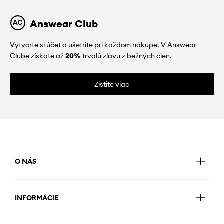
Answear Club
Vytvorte si účet a ušetrite pri každom nákupe. V Answear
Clube získate až
20%
trvalú zľavu z bežných cien.
Zistite viac
O NÁS
INFORMÁCIE