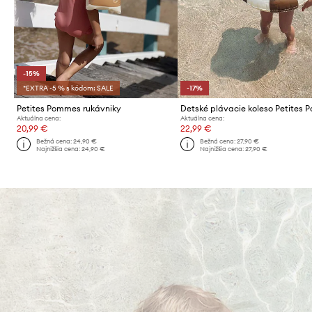
-15%
*EXTRA -5 % s kódom: SALE
-17%
Petites Pommes rukávniky
Aktuálna cena:
Aktuálna cena:
20,99 €
22,99 €
Bežná cena:
24,90 €
Bežná cena:
27,90 €
Najnižšia cena:
24,90 €
Najnižšia cena:
27,90 €