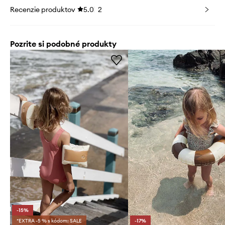
Recenzie produktov
5.0
2
Pozrite si podobné produkty
-15%
*EXTRA -5 % s kódom: SALE
-17%