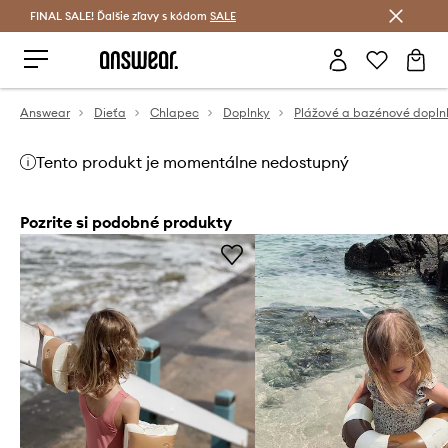
FINAL SALE! Ďalšie zľavy s kódom
Šetrite s Answear Club >
SALE
Answear
Dieťa
Chlapec
Doplnky
Plážové a bazénové dopln
Tento produkt je momentálne nedostupný
Pozrite si podobné produkty