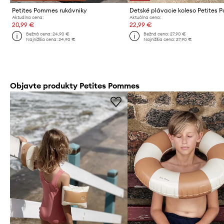
Petites Pommes rukávniky
Aktuálna cena:
Aktuálna cena:
20,99 €
22,99 €
Bežná cena:
24,90 €
Bežná cena:
27,90 €
Najnižšia cena:
24,90 €
Najnižšia cena:
27,90 €
Objavte produkty Petites Pommes