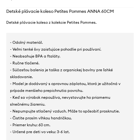
Detské plávacie koleso Petites Pommes ANNA 60CM
Detské plávacie koleso z kolekcie Petites Pommes.
- Odolný materiál.
- Veľmi tenké švy zaisťujúce pohodlie pri používaní.
- Neobsahuje BPA a ftaláty.
- Ručne tlačené.
- Súčasťou balenia je taška z organickej bavlny pre ľahké
skladovanie.
- Model je dodávaný s opravnou záplatou, ktorá je užitočná v
prípade menšieho prepichnutia povrchu.
- Keď sa výrobok nepoužíva, nevystavujte ho priamemu
slnečnému žiareniu.
- Nepumpujte stlačený vzduch. Môže to spôsobiť prasknutie.
- Čistite prosím vlhkou handričkou.
- Priemer kruhu: 60 cm.
- Určené pre deti vo veku: 3-6 lat.