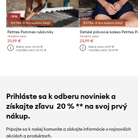
-15%
*EXTRA -5 % s kódom: SALE
*EXTRA -5 % s kódom: SALE
Petites Pommes rukávniky
Aktuálna cena:
Aktuálna cena:
20,99 €
23,99 €
Bežná cena:
24,90 €
Bežná cena:
29,99 €
Najnižšia cena:
24,90 €
Najnižšia cena:
25,99 €
Prihláste sa k odberu noviniek a
získajte zľavu
20 %
** na svoj prvý
nákup.
Pripojte sa k našej komunite a získajte informácie o najnovších
akciách a produktoch.