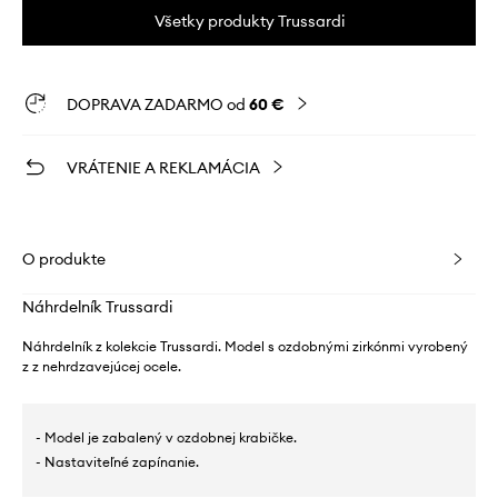
Všetky produkty Trussardi
DOPRAVA ZADARMO od
60 €
VRÁTENIE A REKLAMÁCIA
O produkte
Náhrdelník Trussardi
Náhrdelník z kolekcie Trussardi. Model s ozdobnými zirkónmi vyrobený
z z nehrdzavejúcej ocele.
- Model je zabalený v ozdobnej krabičke.
- Nastaviteľné zapínanie.