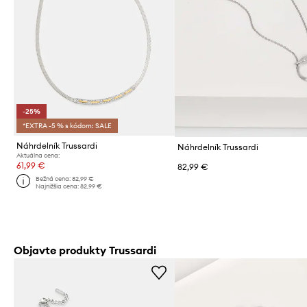
-25%
*EXTRA -5 % s kódom: SALE
Náhrdelník Trussardi
Náhrdelník Trussardi
Aktuálna cena:
61,99 €
82,99 €
Bežná cena:
82,99 €
Najnižšia cena:
82,99 €
Objavte produkty Trussardi