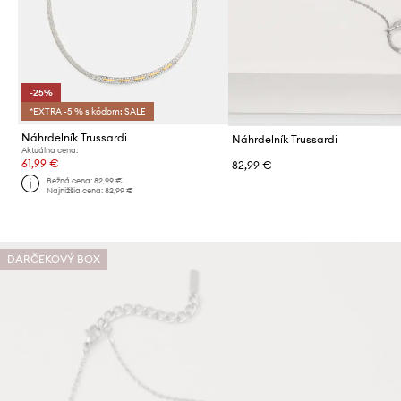
-25%
*EXTRA -5 % s kódom: SALE
Náhrdelník Trussardi
Náhrdelník Trussardi
Aktuálna cena:
61,99 €
82,99 €
Bežná cena:
82,99 €
Najnižšia cena:
82,99 €
DARČEKOVÝ BOX