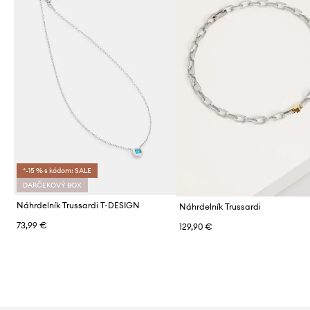
*-15 % s kódom: SALE
DARČEKOVÝ BOX
Náhrdelník Trussardi T-DESIGN
Náhrdelník Trussardi
73,99 €
129,90 €