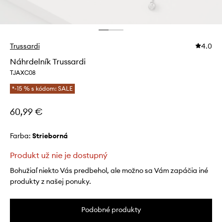
Trussardi
4.0
Náhrdelník Trussardi
TJAXC08
*-15 % s kódom: SALE
60,99 €
Farba:
strieborná
Produkt už nie je dostupný
Bohužiaľ niekto Vás predbehol, ale možno sa Vám zapáčia iné
produkty z našej ponuky.
Podobné produkty