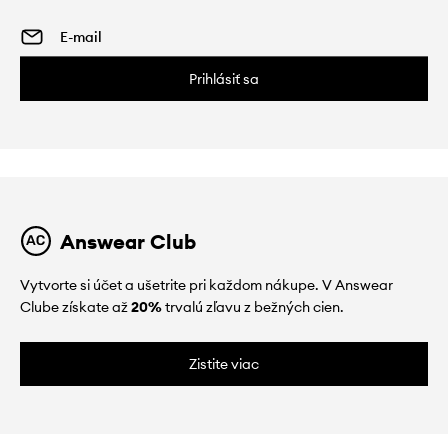
Prihlásiť sa
Answear Club
Vytvorte si účet a ušetrite pri každom nákupe. V Answear
Clube získate až
20%
trvalú zľavu z bežných cien.
Zistite viac