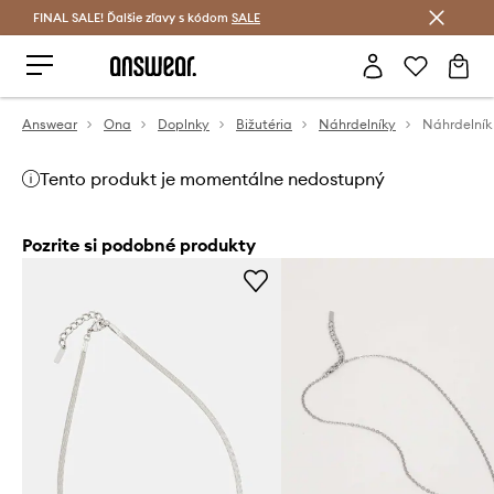
FINAL SALE! Ďalšie zľavy s kódom
Šetrite s Answear Club >
SALE
Answear
Ona
Doplnky
Bižutéria
Náhrdelníky
Náhrdelník 
Tento produkt je momentálne nedostupný
Pozrite si podobné produkty