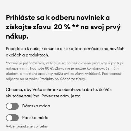
Prihláste sa k odberu noviniek a
získajte zľavu
20 %
** na svoj prvý
nákup.
Pripojte sa k našej komunite a získajte informácie o najnovších
akciách a produktoch.
**Zľava je jednorazová, vzťahuje sa na nezľavnené produkty a platí pri
nákupe v min. hodnote 80 €. Zľavu nie je možné kombinovať s inými
akciami a niektoré produkty môžu byť zo zľavy vylúčené. Podrobnosti
nájdete na stránke:
Produkty vylúčené zo zľavy.
.
Chceme, aby Vaša schránka obsahovala iba to, čo Vás
skutočne zaujíma. Povedzte nám, je to:
Dámska móda
Pánska móda
Výber ponuky je voliteľný